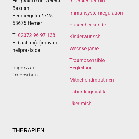
Heilpraktikerin Verena
Ihr erster Termin
Bastian
Immunsystemregulation
Bembergstraße 25
58675 Hemer
Frauenheilkunde
T:
02372 96 97 138
Kinderwunsch
E: bastian(at)movare-
Wechseljahre
heilpraxis.de
Traumasensible
Impressum
Begleitung
Datenschutz
Mitochondropathien
Labordiagnostik
Über mich
THERAPIEN