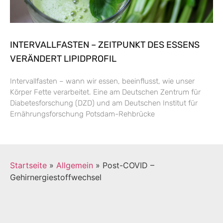
INTERVALLFASTEN – ZEITPUNKT DES ESSENS
VERÄNDERT LIPIDPROFIL
Intervallfasten – wann wir essen, beeinflusst, wie unser
Körper Fette verarbeitet. Eine am Deutschen Zentrum für
Diabetesforschung (DZD) und am Deutschen Institut für
Ernährungsforschung Potsdam-Rehbrücke
Startseite
»
Allgemein
»
Post-COVID –
Gehirnergiestoffwechsel