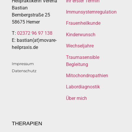
Heilpraktikerin Verena
Ihr erster Termin
Bastian
Immunsystemregulation
Bembergstraße 25
58675 Hemer
Frauenheilkunde
T:
02372 96 97 138
Kinderwunsch
E: bastian(at)movare-
Wechseljahre
heilpraxis.de
Traumasensible
Impressum
Begleitung
Datenschutz
Mitochondropathien
Labordiagnostik
Über mich
THERAPIEN