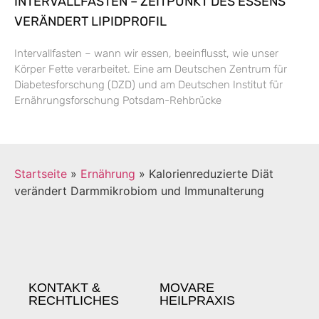
INTERVALLFASTEN – ZEITPUNKT DES ESSENS
VERÄNDERT LIPIDPROFIL
Intervallfasten – wann wir essen, beeinflusst, wie unser
Körper Fette verarbeitet. Eine am Deutschen Zentrum für
Diabetesforschung (DZD) und am Deutschen Institut für
Ernährungsforschung Potsdam-Rehbrücke
Startseite
»
Ernährung
»
Kalorienreduzierte Diät
verändert Darmmikrobiom und Immunalterung
KONTAKT &
MOVARE
RECHTLICHES
HEILPRAXIS