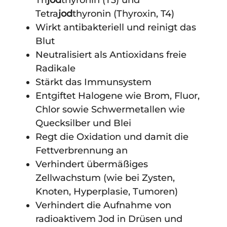
Tri
jod
thyronin (T3) und
Tetra
jod
thyronin (Thyroxin, T4)
Wirkt antibakteriell und reinigt das
Blut
Neutralisiert als Antioxidans freie
Radikale
Stärkt das Immunsystem
Entgiftet Halogene wie Brom, Fluor,
Chlor sowie Schwermetallen wie
Quecksilber und Blei
Regt die Oxidation und damit die
Fettverbrennung an
Verhindert übermäßiges
Zellwachstum (wie bei Zysten,
Knoten, Hyperplasie, Tumoren)
Verhindert die Aufnahme von
radioaktivem Jod in Drüsen und