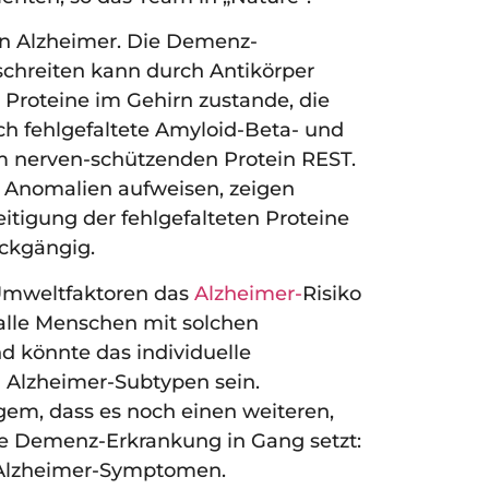
an Alzheimer. Die Demenz-
rtschreiten kann durch Antikörper
Proteine im Gehirn zustande, die
ch fehlgefaltete Amyloid-Beta- und
m nerven-schützenden Protein REST.
e Anomalien aufweisen, zeigen
eitigung der fehlgefalteten Proteine
ückgängig.
Umweltfaktoren das
Alzheimer-
Risiko
 alle Menschen mit solchen
d könnte das individuelle
 Alzheimer-Subtypen sein.
gem, dass es noch einen weiteren,
ie Demenz-Erkrankung in Gang setzt:
n Alzheimer-Symptomen.