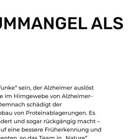
IUMMANGEL ALS
nke“ sein, der Alzheimer auslöst
nde im Hirngewebe von Alzheimer-
 Demnach schädigt der
bbau von Proteinablagerungen. Es
indert und sogar rückgängig macht –
uf eine bessere Früherkennung und
nten, so das Team in „Nature“.