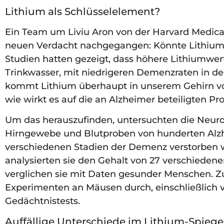
Lithium als Schlüsselelement?
Ein Team um Liviu Aron von der Harvard Medical
neuen Verdacht nachgegangen: Könnte Lithium 
Studien hatten gezeigt, dass höhere Lithiumwert
Trinkwasser, mit niedrigeren Demenzraten in d
kommt Lithium überhaupt in unserem Gehirn vo
wie wirkt es auf die an Alzheimer beteiligten Pr
Um das herauszufinden, untersuchten die Neuro
Hirngewebe und Blutproben von hunderten Alzhe
verschiedenen Stadien der Demenz verstorben w
analysierten sie den Gehalt von 27 verschieden
verglichen sie mit Daten gesunder Menschen. Zus
Experimenten an Mäusen durch, einschließlich 
Gedächtnistests.
Auffällige Unterschiede im Lithium-Spiege