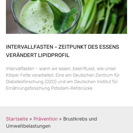
INTERVALLFASTEN – ZEITPUNKT DES ESSENS
VERÄNDERT LIPIDPROFIL
Intervallfasten – wann wir essen, beeinflusst, wie unser
Körper Fette verarbeitet. Eine am Deutschen Zentrum für
Diabetesforschung (DZD) und am Deutschen Institut für
Ernährungsforschung Potsdam-Rehbrücke
Startseite
»
Prävention
»
Brustkrebs und
Umweltbelastungen