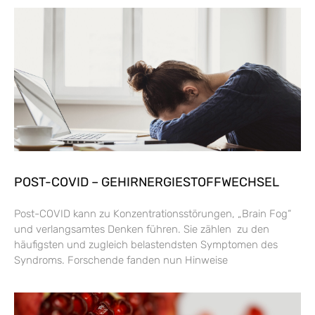
POST-COVID – GEHIRNERGIESTOFFWECHSEL
Post-COVID kann zu Konzentrationsstörungen, „Brain Fog“
und verlangsamtes Denken führen. Sie zählen zu den
häufigsten und zugleich belastendsten Symptomen des
Syndroms. Forschende fanden nun Hinweise