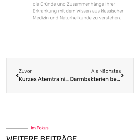
die Gründe und Zusammenhänge Ihrer
Erkrankung mit dem Wissen aus klassischer
Medizin und Naturheilkunde zu verstehen.
Zuvor
Als Nächstes
Kurzes Atemtraining für längeren Atem bei Asthma
Darmbakterien beeinflussen Prognose nach dem Herzinfarkt
im Fokus
WEITERE BEITRÄGE