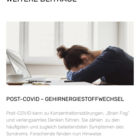
POST-COVID – GEHIRNERGIESTOFFWECHSEL
Post-COVID kann zu Konzentrationsstörungen, „Brain Fog“
und verlangsamtes Denken führen. Sie zählen zu den
häufigsten und zugleich belastendsten Symptomen des
Syndroms. Forschende fanden nun Hinweise