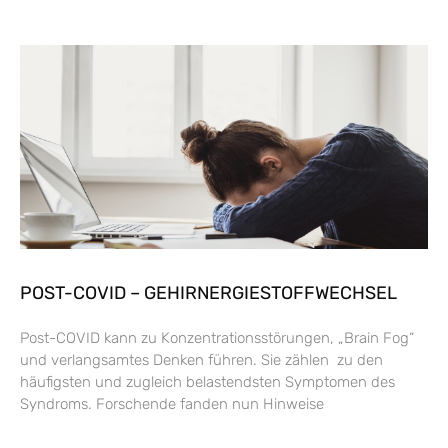
POST-COVID – GEHIRNERGIESTOFFWECHSEL
Post-COVID kann zu Konzentrationsstörungen, „Brain Fog“
und verlangsamtes Denken führen. Sie zählen zu den
häufigsten und zugleich belastendsten Symptomen des
Syndroms. Forschende fanden nun Hinweise