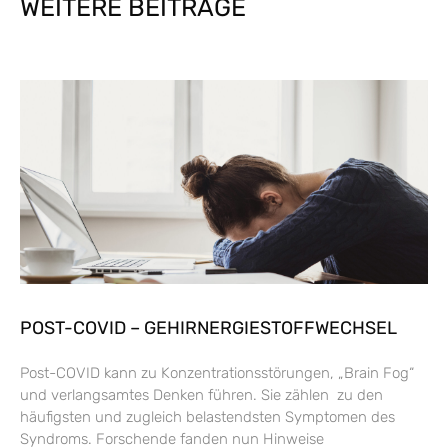
WEITERE BEITRÄGE
POST-COVID – GEHIRNERGIESTOFFWECHSEL
Post-COVID kann zu Konzentrationsstörungen, „Brain Fog“
und verlangsamtes Denken führen. Sie zählen zu den
häufigsten und zugleich belastendsten Symptomen des
Syndroms. Forschende fanden nun Hinweise