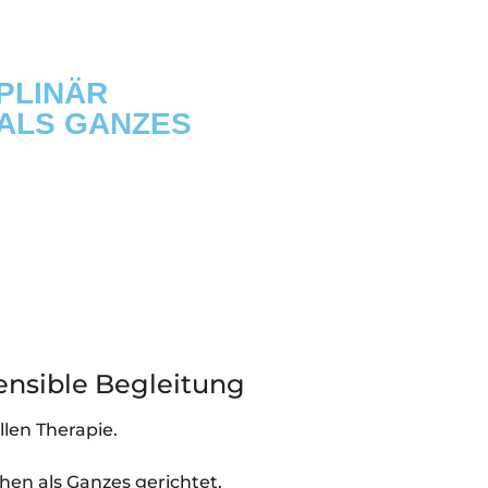
INÄR T
S GANZES S
nsible Begleitung
len Therapie.
hen als Ganzes gerichtet,