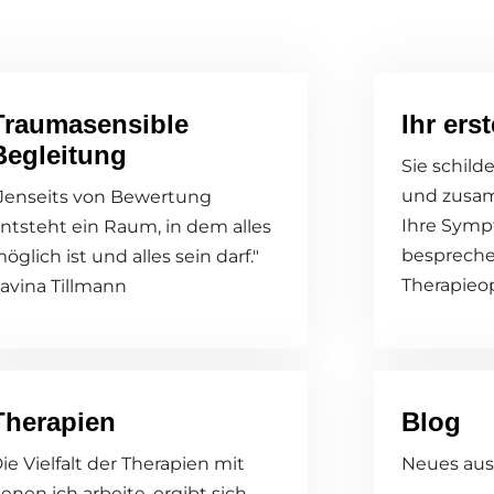
Traumasensible
Ihr ers
Begleitung
Sie schild
und zusa
Jenseits von Bewertung
Ihre Sym
ntsteht ein Raum, in dem alles
bespreche
öglich ist und alles sein darf."
Therapieo
avina Tillmann
Therapien
Blog
ie Vielfalt der Therapien mit
Neues aus
enen ich arbeite, ergibt sich