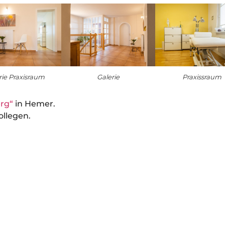
rie Praxisraum
Galerie
Praxissraum
rg“
in Hemer.
llegen.