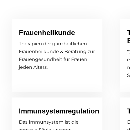
Frauenheilkunde
Therapien der ganzheitlichen
Frauenheilkunde & Beratung zur
"
Frauengesundheit für Frauen
e
jeden Alters.
m
S
Immunsystemregulation
Das Immunsystem ist die
D
zentrale Säule unserer
d